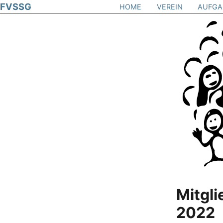
FVSSG
HOME
VEREIN
AUFGA
Hort
Mittags
Schulsoz
Soziale 
Sprachf
Mensa
Außersch
Unterst
FSJ
Mitgl
2022