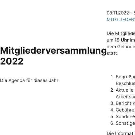
08.11.2022
- 
MITGLIEDE
Die Mitglie
um
19 Uhr
i
dem Gelände
Mitgliederversammlung
statt.
2022
Begrüßun
Die Agenda für dieses Jahr:
Beschlus
Aktuelle
Arbeitsb
Bericht 
Gebühre
Sonder-
Sonstig
Die Informat